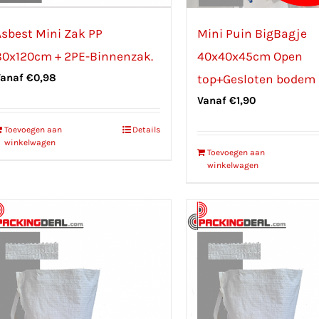
Asbest Mini Zak PP
Mini Puin BigBagje
80x120cm + 2PE-Binnenzak.
40x40x45cm Open
Vanaf
€
0,98
top+Gesloten bodem
Vanaf
€
1,90
Toevoegen aan
Details
winkelwagen
Toevoegen aan
winkelwagen