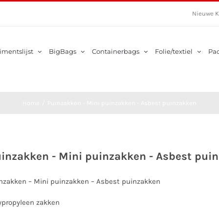
Nieuwe K
imentslijst
BigBags
Containerbags
Folie/textiel
Pa
Home
/
Puinzakken - Mini puinzakken - Asbest puinzakken
inzakken - Mini puinzakken - Asbest pui
nzakken – Mini puinzakken – Asbest puinzakken
ypropyleen zakken