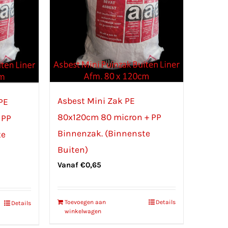
Asbest Mini Zak PE
PE
80x120cm 80 micron + PP
 PP
Binnenzak. (Binnenste
te
Buiten)
Vanaf
€
0,65
Toevoegen aan
Details
Details
winkelwagen