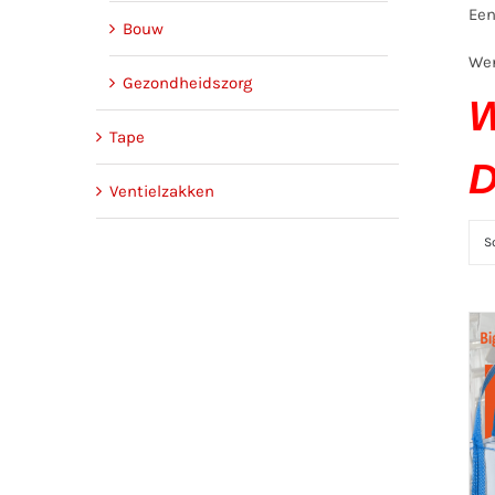
Een
Bouw
Wen
Gezondheidszorg
W
Tape
D
Ventielzakken
S