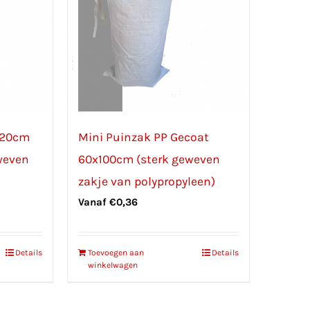
120cm
Mini Puinzak PP Gecoat
weven
60x100cm (sterk geweven
zakje van polypropyleen)
Vanaf
€
0,36
Details
Toevoegen aan
Details
winkelwagen