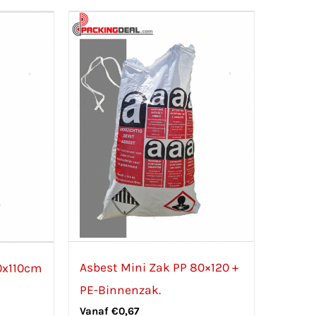
Asbest Mini Zak PP 80×120 +
0x110cm
PE-Binnenzak.
Vanaf
€
0,67