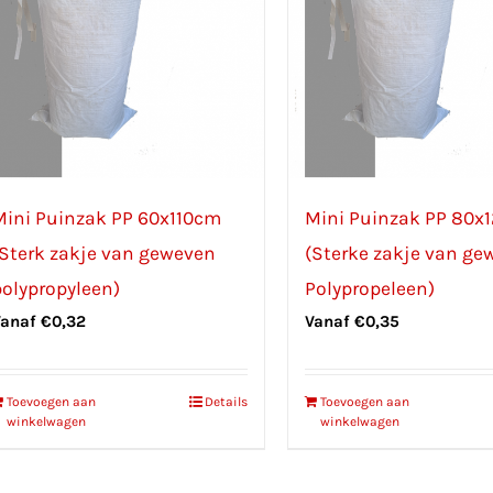
Mini Puinzak PP 60x110cm
Mini Puinzak PP 80x
(Sterk zakje van geweven
(Sterke zakje van ge
polypropyleen)
Polypropeleen)
Vanaf
€
0,32
Vanaf
€
0,35
Toevoegen aan
Details
Toevoegen aan
winkelwagen
winkelwagen