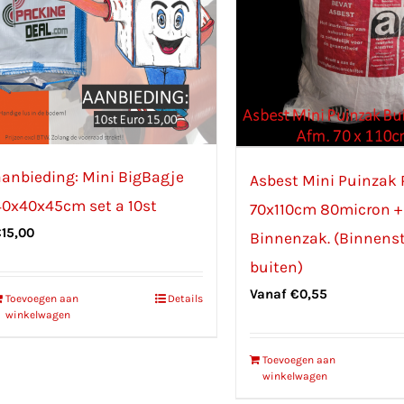
aanbieding: Mini BigBagje
Asbest Mini Puinzak 
40x40x45cm set a 10st
70x110cm 80micron +
€
15,00
Binnenzak. (Binnens
buiten)
Vanaf
€
0,55
Toevoegen aan
Details
winkelwagen
Toevoegen aan
winkelwagen