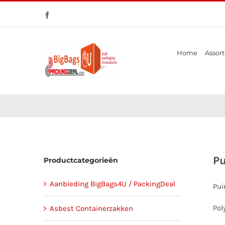
Ga
Facebook
naar
Zoeken
inhoud
naar:
Home
Assort
Pu
Productcategorieën
Aanbieding BigBags4U / PackingDeal
Pui
Pol
Asbest Containerzakken