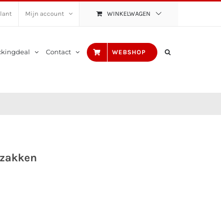
lant
Mijn account
WINKELWAGEN
ckingdeal
Contact
WEBSHOP
nzakken