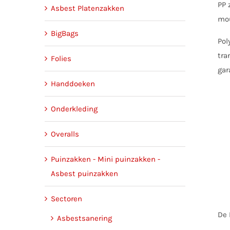
PP 
Asbest Platenzakken
mou
BigBags
Pol
tra
Folies
gar
Handdoeken
Onderkleding
Overalls
Puinzakken - Mini puinzakken -
Asbest puinzakken
Sectoren
De 
Asbestsanering