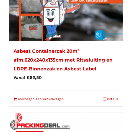
Asbest Containerzak 20m³
afm.620x240x135cm met Ritssluiting en
LDPE-Binnenzak en Asbest Label
Vanaf
€
62,50
Toevoegen aan winkelwagen
Details