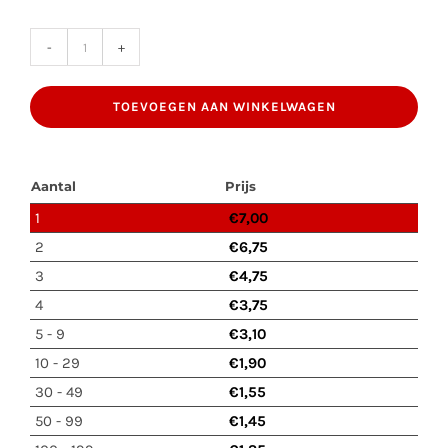
Asbest
Mini
TOEVOEGEN AAN WINKELWAGEN
Zak
PP
80x120
Aantal
Prijs
+
1
€
7,00
PE-
2
€
6,75
Binnenzak.
3
€
4,75
aantal
4
€
3,75
5 - 9
€
3,10
10 - 29
€
1,90
30 - 49
€
1,55
50 - 99
€
1,45