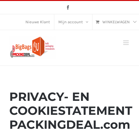
Ga
Facebook
naar
inhoud
Nieuwe Klant
Mijn account
WINKELWAGEN
PRIVACY- EN
COOKIESTATEMENT
PACKINGDEAL.com