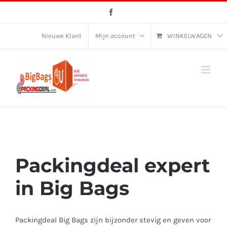
Ga
Facebook
naar
inhoud
Nieuwe Klant
Mijn account
WINKELWAGEN
Packingdeal expert
in Big Bags
Packingdeal Big Bags zijn bijzonder stevig en geven voor