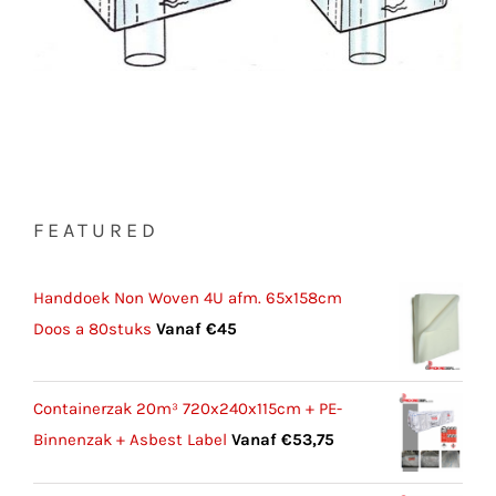
FEATURED
Handdoek Non Woven 4U afm. 65x158cm
Doos a 80stuks
Vanaf
€
45
Containerzak 20m³ 720x240x115cm + PE-
Binnenzak + Asbest Label
Vanaf
€
53,75