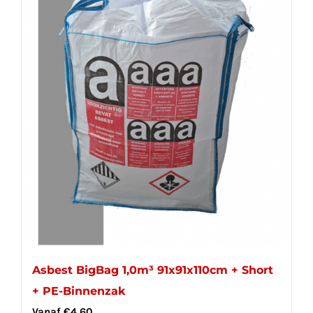
Asbest BigBag 1,0m³ 91x91x110cm + Short
+ PE-Binnenzak
Vanaf
€
4,60