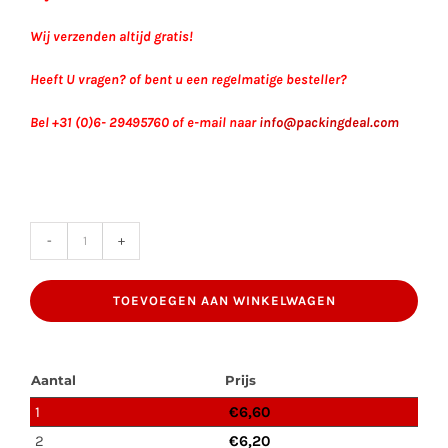
Wij verzenden altijd gratis!
Heeft U vragen? of bent u een regelmatige besteller?
Bel +31 (0)6- 29495760 of e-mail naar
info@packingdeal.com
Mini
Puinzak
TOEVOEGEN AAN WINKELWAGEN
PP
Gecoat
60x100cm
Aantal
Prijs
(sterk
1
€
6,60
geweven
2
€
6,20