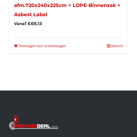
afm.720x240x225cm + LDPE-Binnenzak +
Asbest Label
Vanaf
€
69,13
Toevoegen aan winkelwagen
Details