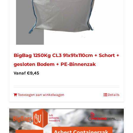
BigBag 1250Kg CL3 91x91x110cm + Schort +
gesloten Bodem + PE-Binnenzak
Vanaf
€
9,45
Toevoegen aan winkelwagen
Details