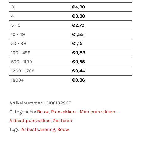
zakje
3
€
4,30
van
4
€
3,30
polypropyleen)
5 - 9
€
2,70
aantal
10 - 49
€
1,55
50 - 99
€
1,15
100 - 499
€
0,83
500 - 1199
€
0,55
1200 - 1799
€
0,44
1800+
€
0,36
Artikelnummer:
13100102907
Categorieën:
Bouw
,
Puinzakken - Mini puinzakken -
Asbest puinzakken
,
Sectoren
Tags:
Asbestsanering
,
Bouw