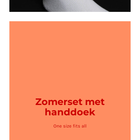
Zomerset met
handdoek
One size fits all