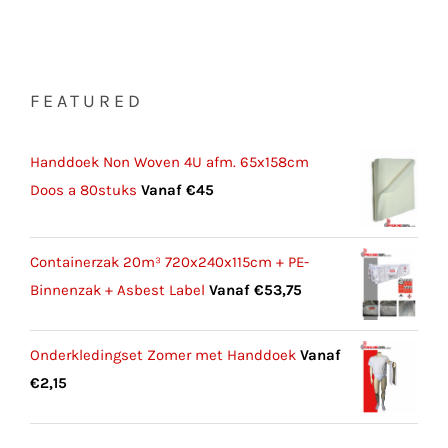
FEATURED
Handdoek Non Woven 4U afm. 65x158cm
Doos a 80stuks
Vanaf
€
45
Containerzak 20m³ 720x240x115cm + PE-
Binnenzak + Asbest Label
Vanaf
€
53,75
Onderkledingset Zomer met Handdoek
Vanaf
€
2,15