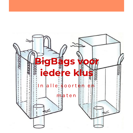
BigBags voor
iedere klus
In alle soorten en
maten