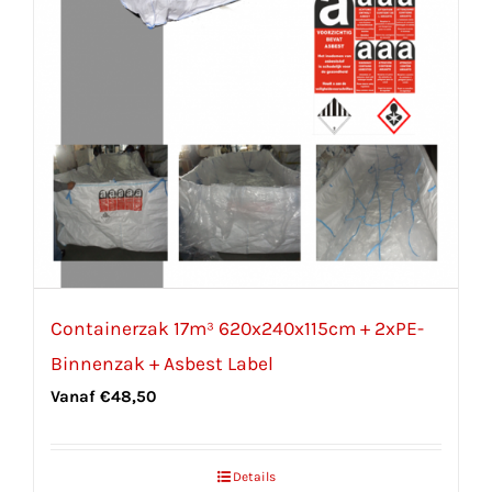
Containerzak 17m³ 620x240x115cm + 2xPE-
Binnenzak + Asbest Label
Vanaf
€
48,50
Details