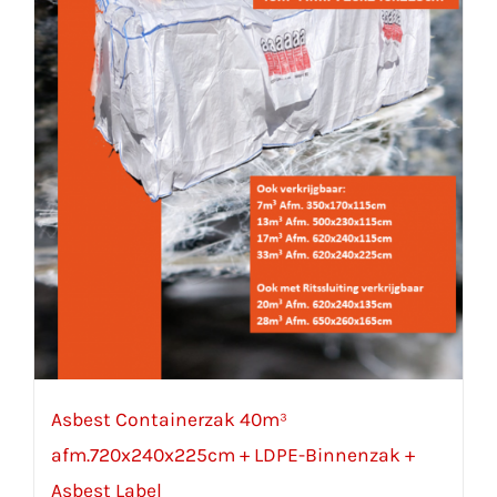
Asbest Containerzak 40m³
afm.720x240x225cm + LDPE-Binnenzak +
Asbest Label