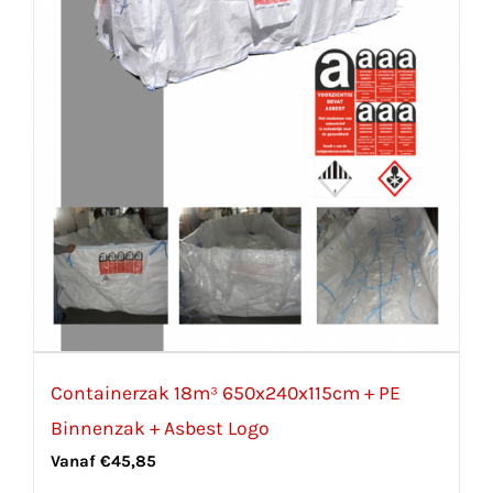
Containerzak 18m³ 650x240x115cm + PE
Binnenzak + Asbest Logo
Vanaf
€
45,85