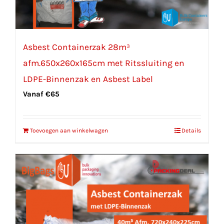
Asbest Containerzak 28m³
afm.650x260x165cm met Ritssluiting en
LDPE-Binnenzak en Asbest Label
Vanaf
€
65
Toevoegen aan winkelwagen
Details