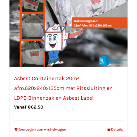
Asbest Containerzak 20m³
afm.620x240x135cm met Ritssluiting en
LDPE-Binnenzak en Asbest Label
Vanaf
€
62,50
Toevoegen aan winkelwagen
Details