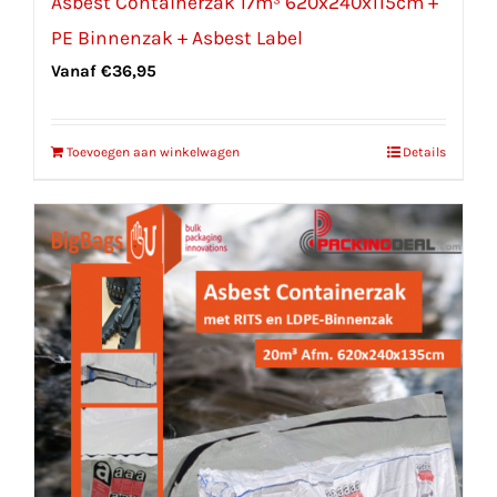
Asbest Containerzak 17m³ 620x240x115cm +
PE Binnenzak + Asbest Label
Vanaf
€
36,95
Toevoegen aan winkelwagen
Details