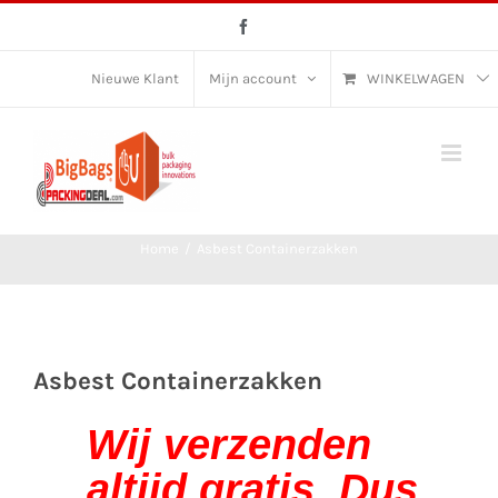
Ga
Facebook
naar
inhoud
Nieuwe Klant
Mijn account
WINKELWAGEN
Home
/
Asbest Containerzakken
Asbest Containerzakken
Wij verzenden
altijd gratis. Dus