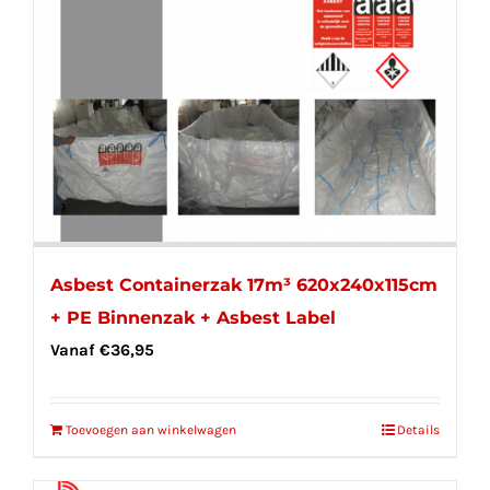
Asbest Containerzak 17m³ 620x240x115cm
+ PE Binnenzak + Asbest Label
Vanaf
€
36,95
Toevoegen aan winkelwagen
Details