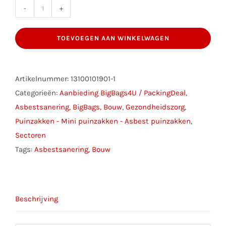
aanbieding:
Mini
TOEVOEGEN AAN WINKELWAGEN
BigBagje
40x40x45cm
set
Artikelnummer:
13100101901-1
a
Categorieën:
Aanbieding BigBags4U / PackingDeal
,
10st
Asbestsanering
,
BigBags
,
Bouw
,
Gezondheidszorg
,
aantal
Puinzakken - Mini puinzakken - Asbest puinzakken
,
Sectoren
Tags:
Asbestsanering
,
Bouw
Beschrijving