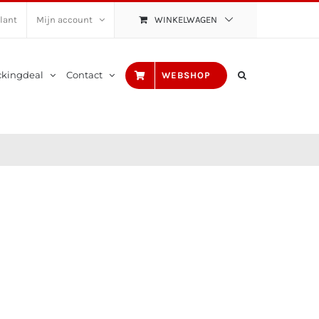
lant
Mijn account
WINKELWAGEN
ckingdeal
Contact
WEBSHOP