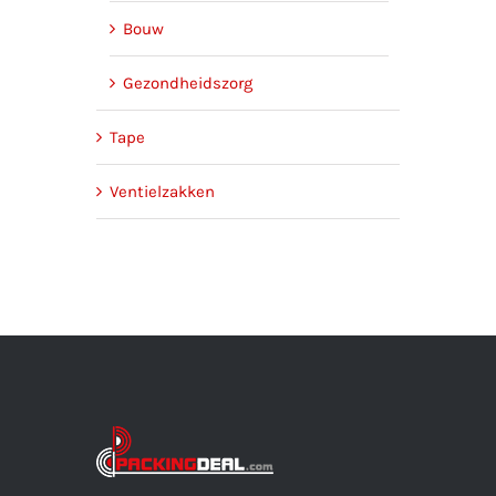
Bouw
Gezondheidszorg
Tape
Ventielzakken