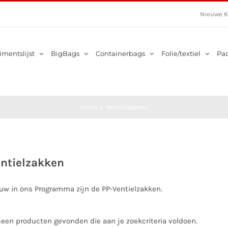
Nieuwe K
imentslijst
BigBags
Containerbags
Folie/textiel
Pa
Home
/
Ventielzakken
ntielzakken
uw in ons Programma zijn de PP-Ventielzakken.
een producten gevonden die aan je zoekcriteria voldoen.