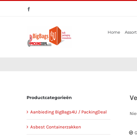
Ga
Facebook
naar
Zoeken
inhoud
naar:
Home
Assort
Ve
Productcategorieën
Aanbieding BigBags4U / PackingDeal
Nie
Asbest Containerzakken
G