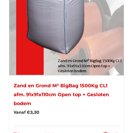
Zand en Grond M³ BigBag 1500Kg CL1
afm. 91x91x110cm Open top + Gesloten
bodem
Vanaf
€
3,30