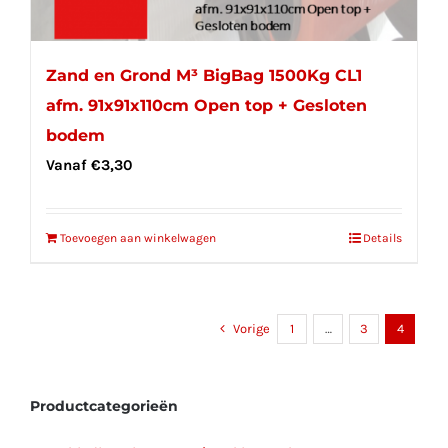
Zand en Grond M³ BigBag 1500Kg CL1
afm. 91x91x110cm Open top + Gesloten
bodem
Vanaf
€
3,30
Toevoegen aan winkelwagen
Details
Vorige
1
…
3
4
Productcategorieën