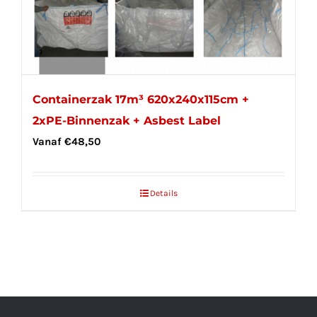
Containerzak 17m³ 620x240x115cm +
2xPE-Binnenzak + Asbest Label
Vanaf
€
48,50
Details