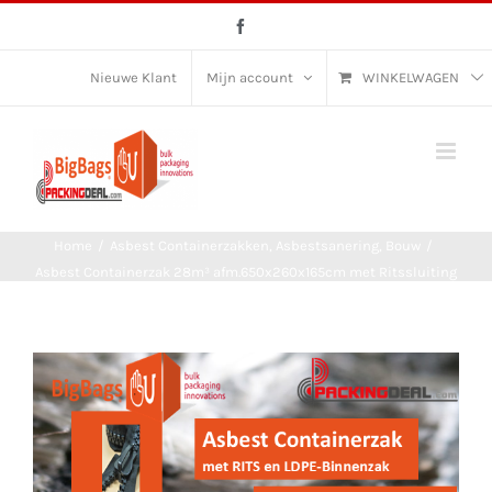
Ga
Facebook
naar
inhoud
Nieuwe Klant
Mijn account
WINKELWAGEN
Home
/
Asbest Containerzakken
,
Asbestsanering
,
Bouw
/
Asbest Containerzak 28m³ afm.650x260x165cm met Ritssluiting
en LDPE-Binnenzak en Asbest Label