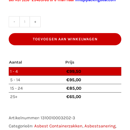
Asbest
Containerzak
TOEVOEGEN AAN WINKELWAGEN
28m³
afm.650x260x165cm
met
Aantal
Prijs
Ritssluiting
1 - 4
€
99,50
en
5 - 14
€
95,00
LDPE-
15 - 24
€
85,00
Binnenzak
25+
€
65,00
en
Asbest
Label
Artikelnummer:
1310010003202-3
aantal
Categorieën:
Asbest Containerzakken
,
Asbestsanering
,