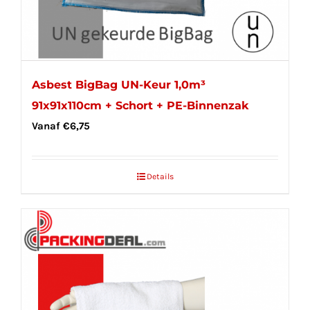
Asbest BigBag UN-Keur 1,0m³
91x91x110cm + Schort + PE-Binnenzak
Vanaf
€
6,75
Details