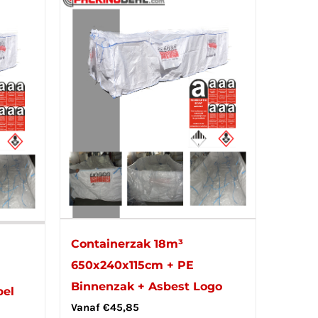
Containerzak 18m³
650x240x115cm + PE
Binnenzak + Asbest Logo
bel
Vanaf
€
45,85