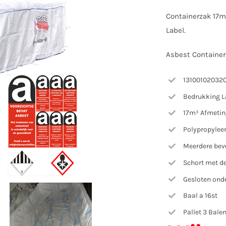
Containerzak 17m
Label.
Asbest Containe
13100102032
Bedrukking La
17m³ Afmetin
Polypropylee
Meerdere bev
Schort met d
Gesloten onde
Baal a 16st
Pallet 3 Bale