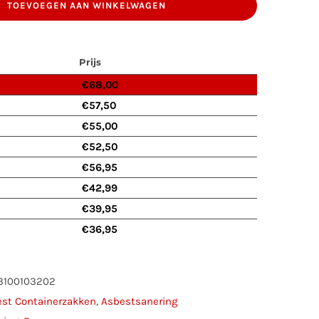
TOEVOEGEN AAN WINKELWAGEN
x115cm
Prijs
€
68,00
k
€
57,50
€
55,00
€
52,50
€
56,95
€
42,99
€
39,95
€
36,95
3100103202
st Containerzakken
,
Asbestsanering