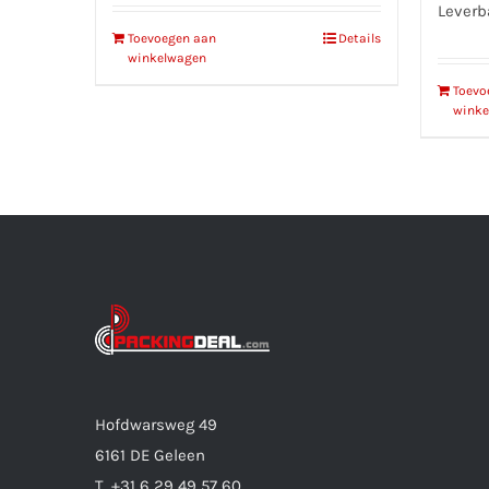
Leverb
Toevoegen aan
Details
winkelwagen
Toevo
winke
Hofdwarsweg 49
6161 DE Geleen
T. +31 6 29 49 57 60