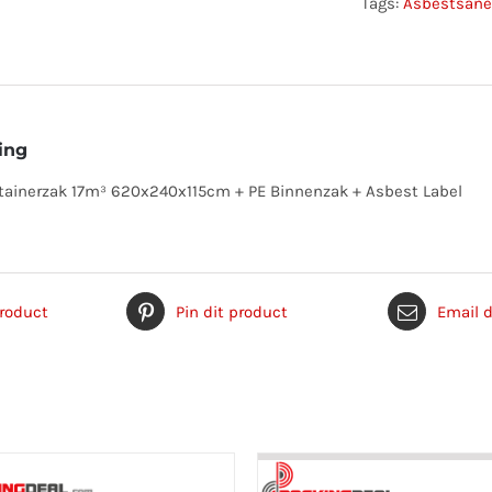
Tags:
Asbestsane
ing
tainerzak 17m³ 620x240x115cm + PE Binnenzak + Asbest Label
product
Pin dit product
Email d