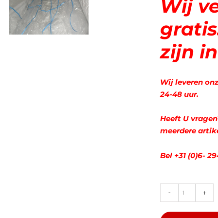
Wij v
gratis
zijn i
Wij leveren on
24-48 uur.
Heeft U vragen
meerdere artike
Bel +31 (0)6- 
Asbest
Containe