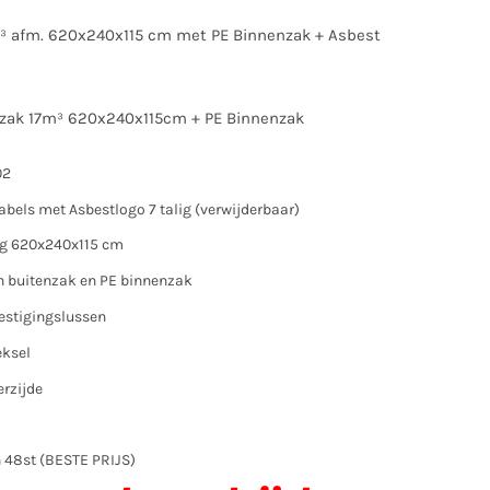
³ afm. 620x240x115 cm met PE Binnenzak + Asbest
rzak 17m³ 620x240x115cm + PE Binnenzak
02
bels met Asbestlogo 7 talig (verwijderbaar)
g 620x240x115 cm
n buitenzak en PE binnenzak
estigingslussen
eksel
rzijde
n 48st (BESTE PRIJS)