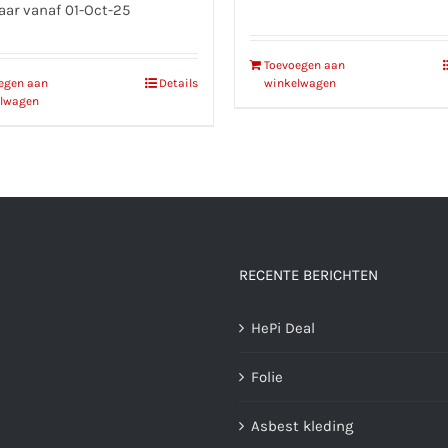
aar vanaf 01-Oct-25
Toevoegen aan
egen aan
Details
winkelwagen
lwagen
RECENTE BERICHTEN
HePi Deal
Folie
Asbest kleding