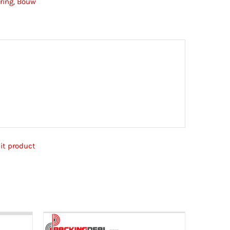
ring
,
Bouw
it product