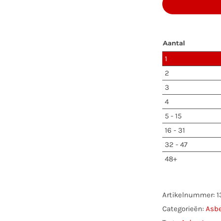
17m³
620x240
+
Aantal
PE
1
Binnenza
2
+
3
Asbest
4
Label
5 - 15
aantal
16 - 31
32 - 47
48+
Artikelnummer:
1
Categorieën:
Asbe