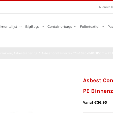
Nieuwe K
imentslijst
BigBags
Containerbags
Folie/textiel
Pa
erzakken
,
Asbestsanering
/
Asbest Containerzak 17m³ 620x240x115cm + PE 
Asbest Con
PE Binnenz
Vanaf
€
36,95