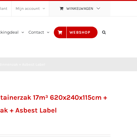
lant
Mijn account
WINKELWAGEN
ckingdeal
Contact
WEBSHOP
Binnenzak + Asbest Label
tainerzak 17m³ 620x240x115cm +
ak + Asbest Label