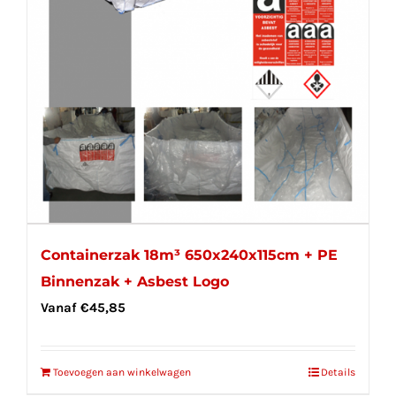
Containerzak 18m³ 650x240x115cm + PE
Binnenzak + Asbest Logo
Vanaf
€
45,85
Toevoegen aan winkelwagen
Details