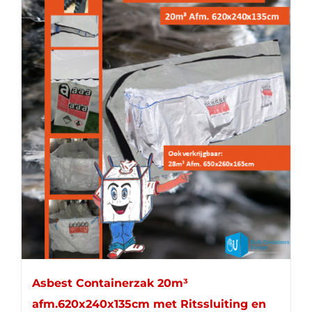
Asbest Containerzak 20m³
afm.620x240x135cm met Ritssluiting en