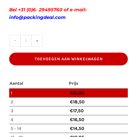
Bel +31 (0)6- 29495760 of e-mail:
info@packingdeal.com
BigBag
1250Kg
TOEVOEGEN AAN WINKELWAGEN
CL3
91x91x110cm
+
Aantal
Prijs
Schort
1
€
21,50
+
2
€
18,50
gesloten
3
€
17,50
Bodem
4
€
16,50
+
5 - 14
€
14,50
PE-