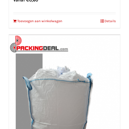
Vanaf
€
0,60
Toevoegen aan winkelwagen
Details