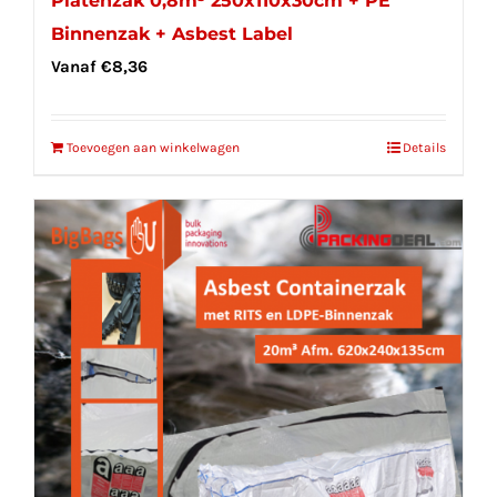
Platenzak 0,8m³ 250x110x30cm + PE
Binnenzak + Asbest Label
Vanaf
€
8,36
Toevoegen aan winkelwagen
Details