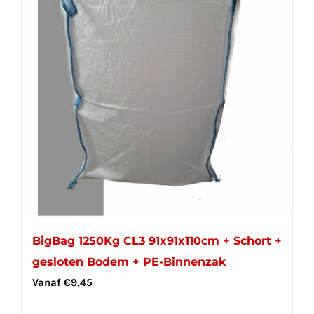
BigBag 1250Kg CL3 91x91x110cm + Schort +
gesloten Bodem + PE-Binnenzak
Vanaf
€
9,45