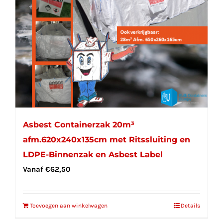
Asbest Containerzak 20m³
afm.620x240x135cm met Ritssluiting en
LDPE-Binnenzak en Asbest Label
Vanaf
€
62,50
Toevoegen aan winkelwagen
Details