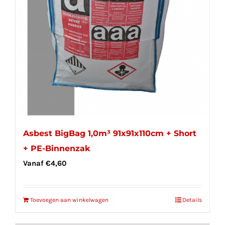
Asbest BigBag 1,0m³ 91x91x110cm + Short
+ PE-Binnenzak
Vanaf
€
4,60
Toevoegen aan winkelwagen
Details