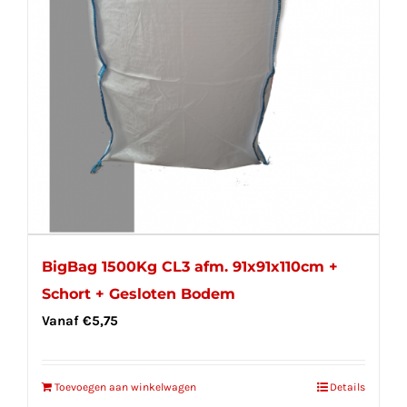
BigBag 1500Kg CL3 afm. 91x91x110cm +
Schort + Gesloten Bodem
Vanaf
€
5,75
Toevoegen aan winkelwagen
Details