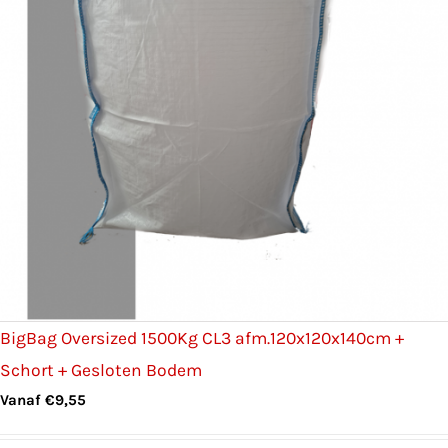
BigBag Oversized 1500Kg CL3 afm.120x120x140cm +
Schort + Gesloten Bodem
Vanaf
€
9,55