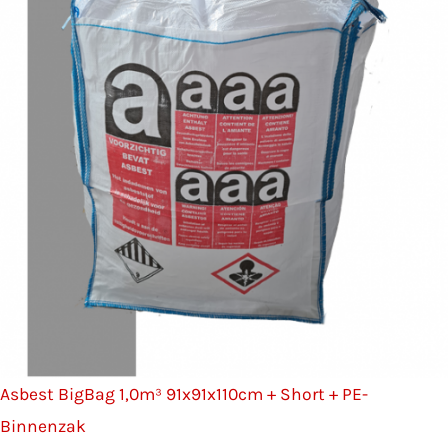
Asbest BigBag 1,0m³ 91x91x110cm + Short + PE-
Binnenzak