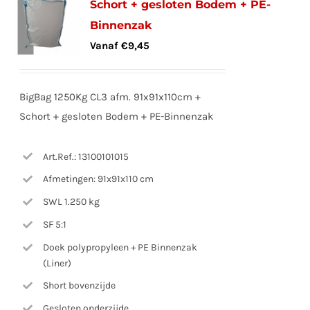
Schort + gesloten Bodem + PE-
Binnenzak
Vanaf
€
9,45
BigBag 1250Kg CL3 afm. 91x91x110cm +
Schort + gesloten Bodem + PE-Binnenzak
Art.Ref.: 13100101015
Afmetingen: 91x91x110 cm
SWL 1.250 kg
SF 5:1
Doek polypropyleen + PE Binnenzak
(Liner)
Short bovenzijde
Gesloten onderzijde