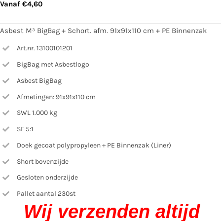
Vanaf
€
4,60
Asbest M³ BigBag + Schort. afm. 91x91x110 cm + PE Binnenzak
Art.nr. 13100101201
BigBag met Asbestlogo
Asbest BigBag
Afmetingen: 91x91x110 cm
SWL 1.000 kg
SF 5:1
Doek gecoat polypropyleen + PE Binnenzak (Liner)
Short bovenzijde
Gesloten onderzijde
Pallet aantal 230st
Wij verzenden altijd