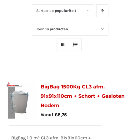
Sorteer op
populariteit
Toon
16 producten
BigBag 1500Kg CL3 afm.
91x91x110cm + Schort + Gesloten
Bodem
Vanaf
€
5,75
BigBag 1,0 m³ CL3 afm. 91x91x110cm +